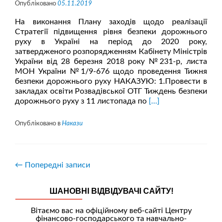
Опубліковано
05.11.2019
На виконання Плану заходів щодо реалізації
Стратегії підвищення рівня безпеки дорожнього
руху в Україні на період до 2020 року,
затвердженого розпорядженням Кабінету Міністрів
України від 28 березня 2018 року №231-р, листа
МОН України №1/9-676 щодо проведення Тижня
безпеки дорожнього руху НАКАЗУЮ: 1.Провести в
закладах освіти Розвадівської ОТГ Тиждень безпеки
Читати
дорожнього руху з 11 листопада по
[…]
більше
проНАКАЗ
Опубліковано в
Накази
про
проведення
Тижня
безпеки
←
Попередні записи
дорожнього
руху
ШАНОВНІ ВІДВІДУВАЧІ САЙТУ!
Вітаємо вас на офіційному веб-сайті Центру
фінансово-господарського та навчально-