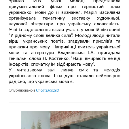
Зрайло М.В. увазі молоді представила
документальний фільм про тернистий шлях
української мови до її визнання. Марія Василівна
організувала тематичну виставку художньої,
наукової літератури про українську словесність.
Учні із задоволення взяли участь у мовній вікторині
“У рідному слові велика сила”. Молоді люди читали
вірші укранських поетів, згадували прислів’я та
приказки про мову. Наприкінці вчитель української
мови та літератури Владковська І.А. пригадала
геніальні слова Л. Костенко: “Нації вмирають не від
інфарктів, спочатку їм відбирають мову”.
У читацькому залі линув сміх та мелодія
українського слова. І на душі ставало неймовірно
радісно, що українська мова є.
Опубліковано в
Uncategorized