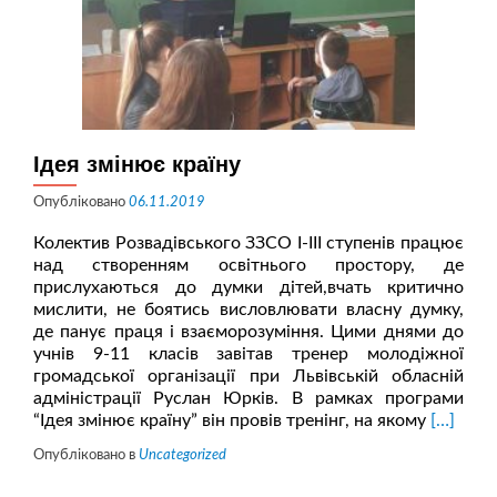
Ідея змінює країну
Опубліковано
06.11.2019
Колектив Розвадівського ЗЗСО І-ІІІ ступенів працює
над створенням освітнього простору, де
прислухаються до думки дітей,вчать критично
мислити, не боятись висловлювати власну думку,
де панує праця і взаєморозуміння. Цими днями до
учнів 9-11 класів завітав тренер молодіжної
громадської організації при Львівській обласній
адміністрації Руслан Юрків. В рамках програми
Читати
“Ідея змінює країну” він провів тренінг, на якому
[…]
більше
Опубліковано в
Uncategorized
проІдея
змінює