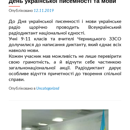
День української писемності та мови
Опубліковано
12.11.2019
До Дня української писемності і мови українське
радіо щорічно проводить Всеукраїнський
радіодиктант національної єдності.
Учні 9-11 класів та вчителі Черницького ЗЗСО
долучилися до написання диктанту, який єднає всіх
навколо мови.
Кожен учасник мав можливість не лише перевірити
свою грамотність, а й відчути себе частинкою
загальнонаціональної акції. Радіодиктант дарує
особливе відчття причетності до творення спільної
справи.
Опубліковано в
Uncategorized