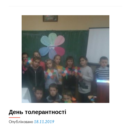
Гідності
та
Свободи
День толерантності
Опубліковано
18.11.2019