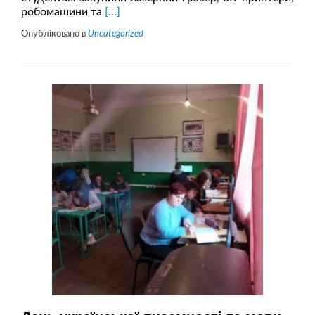
Читати
робомашини та
[…]
більше
Опубліковано в
Uncategorized
проЛьвівська
політехніка
та
компанія
“N-
iX”