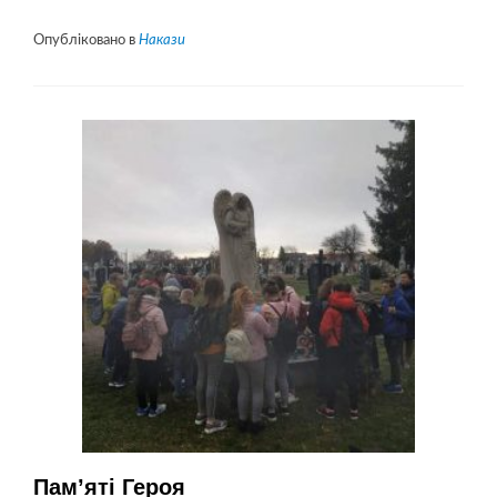
більше
проНАКАЗ
Опубліковано в
Накази
про
збереження
екосистеми
від
пожеж
Пам’яті Героя