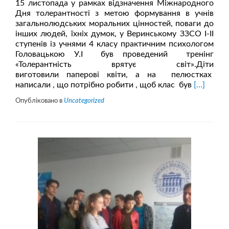
15 листопада у рамках відзначення Міжнародного
Дня толерантності з метою формування в учнів
загальнолюдських моральних цінностей, поваги до
інших людей, їхніх думок, у Веринському ЗЗСО І-ІІ
ступенів із учнями 4 класу практичним психологом
Головацькою У.І був проведений тренінг
«Толерантність врятує світ».Діти
виготовили паперові квіти, а на пелюстках
Читати
написали , що потрібно робити , щоб клас був
[…]
більше
Опубліковано в
Uncategorized
проДень
толерант