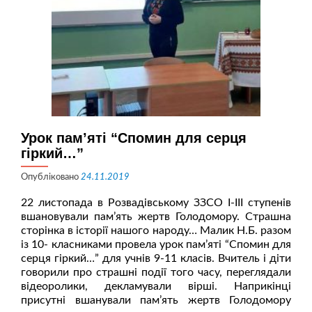
Урок пам’яті “Спомин для серця
гіркий…”
Опубліковано
24.11.2019
22 листопада в Розвадівському ЗЗСО I-III ступенів
вшановували пам’ять жертв Голодомору. Страшна
сторінка в історії нашого народу… Малик Н.Б. разом
із 10- класниками провела урок пам’яті “Спомин для
серця гіркий…” для учнів 9-11 класів. Вчитель і діти
говорили про страшні події того часу, переглядали
відеоролики, декламували вірші. Наприкінці
присутні вшанували пам’ять жертв Голодомору