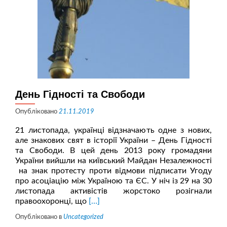
День Гідності та Свободи
Опубліковано
21.11.2019
21 листопада, українці відзначають одне з нових,
але знакових свят в історії України – День Гідності
та Свободи. В цей день 2013 року громадяни
України вийшли на київський Майдан Незалежності
на знак протесту проти відмови підписати Угоду
про асоціацію між Україною та ЄС. У ніч із 29 на 30
листопада активістів жорстоко розігнали
Читати
правоохоронці, що
[…]
більше
Опубліковано в
Uncategorized
проДень