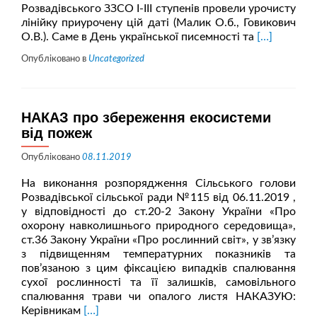
Розвадівського ЗЗСО І-ІІІ ступенів провели урочисту
лінійку приурочену цій даті (Малик О.б., Говикович
Читати
О.В.). Саме в День української писемності та
[…]
більше
Опубліковано в
Uncategorized
проДень
української
писемності
та
НАКАЗ про збереження екосистеми
мови
від пожеж
Опубліковано
08.11.2019
На виконання розпорядження Сільського голови
Розвадівської сільської ради №115 від 06.11.2019 ,
у відповідності до ст.20-2 Закону України «Про
охорону навколишнього природного середовища»,
ст.36 Закону України «Про рослинний світ», у зв’язку
з підвищенням температурних показників та
пов’язаною з цим фіксацією випадків спалювання
сухої рослинності та її залишків, самовільного
спалювання трави чи опалого листя НАКАЗУЮ:
Читати
Керівникам
[…]