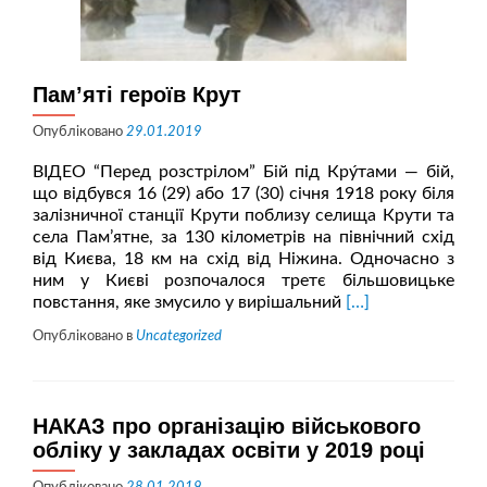
Пам’яті героїв Крут
Опубліковано
29.01.2019
ВІДЕО “Перед розстрілом” Бій під Кру́тами — бій,
що відбувся 16 (29) або 17 (30) січня 1918 року біля
залізничної станції Крути поблизу селища Крути та
села Пам’ятне, за 130 кілометрів на північний схід
від Києва, 18 км на схід від Ніжина. Одночасно з
ним у Києві розпочалося третє більшовицьке
Читати
повстання, яке змусило у вирішальний
[…]
більше
Опубліковано в
Uncategorized
проПам’яті
героїв
Крут
НАКАЗ про організацію військового
обліку у закладах освіти у 2019 році