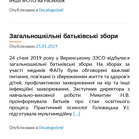
ІНШІ ФОТО на Facebook
Опубліковано в
Uncategorized
Загальношкільні батьківські збори
Опубліковано
25.01.2019
24 січня 2019 року у Веринському ЗЗСО відбулися
загальношкільні батьківські збори. На зборах за
участі медиків ФАПу були обговорені важливі
питання, пов’язані із збереженням життя та здоров’я
дітей, профілактикою захворювання на кір та інші
інфекційні захворювання. Заступник директора з
навчально-виховної роботи Микитин Н.В.
проінформувала батьків про стан освітнього
процесу. Практичний психолог Головацька У.І.
Читати
підготувала мультимедійну
[…]
більше
проЗагальношкільні
Опубліковано в
Uncategorized
батьківські
збори