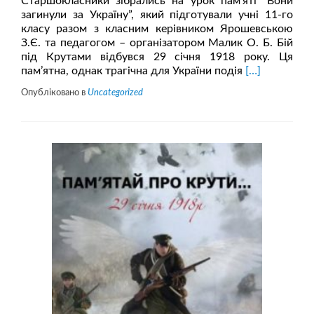
Старшокласники зібрались на урок пам’яті “Вони
загинули за Україну”, який підготували учні 11-го
класу разом з класним керівником Ярошевською
З.Є. та педагогом – організатором Малик О. Б. Бій
під Крутами відбувся 29 січня 1918 року. Ця
Читати
пам’ятна, однак трагічна для України подія
[…]
більше
Опубліковано в
Uncategorized
проУрок
пам’яті
“Вони
загинули
за
Україну”