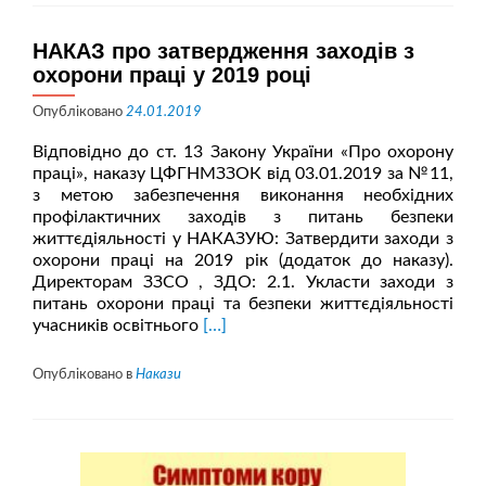
НАКАЗ про затвердження заходів з
охорони праці у 2019 році
Опубліковано
24.01.2019
Відповідно до ст. 13 Закону України «Про охорону
праці», наказу ЦФГНМЗЗОК від 03.01.2019 за №11,
з метою забезпечення виконання необхідних
профілактичних заходів з питань безпеки
життєдіяльності у НАКАЗУЮ: Затвердити заходи з
охорони праці на 2019 рік (додаток до наказу).
Директорам ЗЗСО , ЗДО: 2.1. Укласти заходи з
питань охорони праці та безпеки життєдіяльності
Читати
учасників освітнього
[…]
більше
проНАКАЗ
Опубліковано в
Накази
про
затвердження
заходів
з
охорони