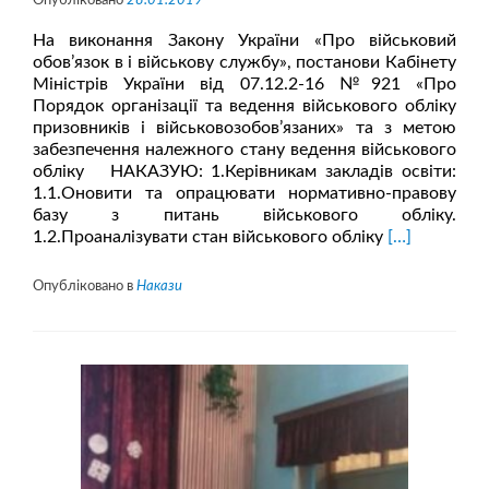
Опубліковано
28.01.2019
На виконання Закону України «Про військовий
обов’язок в і військову службу», постанови Кабінету
Міністрів України від 07.12.2-16 №921 «Про
Порядок організації та ведення військового обліку
призовників і військовозобов’язаних» та з метою
забезпечення належного стану ведення військового
обліку НАКАЗУЮ: 1.Керівникам закладів освіти:
1.1.Оновити та опрацювати нормативно-правову
базу з питань військового обліку.
Читати
1.2.Проаналізувати стан військового обліку
[…]
більше
проНАКАЗ
Опубліковано в
Накази
про
організацію
військового
обліку
у
закладах
освіти
у
2019