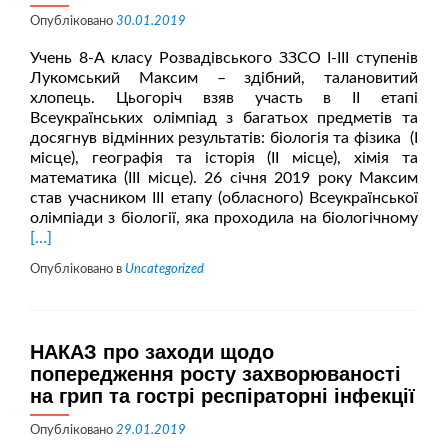
Опубліковано
30.01.2019
Учень 8-А класу Розвадівського ЗЗСО І-ІІІ ступенів
Лукомський Максим – здібний, талановитий
хлопець. Цьогоріч взяв участь в ІІ етапі
Всеукраїнських олімпіад з багатьох предметів та
досягнув відмінних результатів: біологія та фізика (І
місце), географія та історія (ІІ місце), хімія та
математика (ІІІ місце). 26 січня 2019 року Максим
став учасником ІІІ етапу (обласного) Всеукраїнської
Чит
олімпіади з біології, яка проходила на біологічному
біл
[…]
про
Опубліковано в
Uncategorized
НАКАЗ про заходи щодо
попередження росту захворюваності
на грип та гострі респіраторні інфекції
Опубліковано
29.01.2019