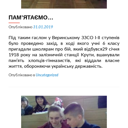
ПАМ’ЯТАЄМО…
Опубліковано
31.01.2019
Під таким гаслом у Веринському ЗЗСО І-ІІ ступенів
було проведено захід, в ході якого учні 6 класу
пригадали школярам про бій, який відбувся29 січня
1918 року на залізничній станції Крути, вшанували
пам’ять хлопців-гімназистів, які віддали власне
життя, обороняючи українську державність.
Опубліковано в
Uncategorized