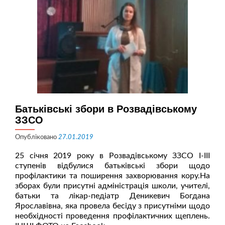
році
Батьківські збори в Розвадівському
ЗЗСО
Опубліковано
27.01.2019
25 січня 2019 року в Розвадівському ЗЗСО І-ІІІ
ступенів відбулися батьківські збори щодо
профілактики та поширення захворювання кору.На
зборах були присутні адміністрація школи, учителі,
батьки та лікар-педіатр Деникевич Богдана
Ярославівна, яка провела бесіду з присутніми щодо
необхідності проведення профілактичних щеплень.