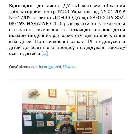
Відповідно до листа ДУ «Львівський обласний
лабораторний центр МОЗ України» від 25.01.2019
№517/05 та листа ДОН ЛОДА від 28.01.2019 307-
08/193 НАКАЗУЮ: 1. Організувати та забезпечити
своєчасне виявлення та ізоляцію хворих дітей
шляхом щоденних ранкових оглядів та опитування
всіх дітей. При виявленні ознак ГРІ не допускати
дітей до освітнього процесу і відвідувань закладу
Читати
освіти, дітей з
[…]
більше
проНАКАЗ
Опубліковано в
Uncategorized
,
Накази
про
заходи
щодо
попередження
росту
захворюваності
на
грип
та
гострі
респіраторні