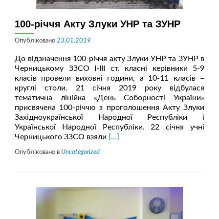
100-річчя Акту Злуки УНР та ЗУНР
Опубліковано
23.01.2019
До відзначення 100-річчя акту Злуки УНР та ЗУНР в
Черницькому ЗЗСО І-ІІІ ст. класні керівники 5-9
класів провели виховні години, а 10-11 класів –
круглі столи. 21 січня 2019 року відбулася
тематична лінійка «День Соборності України»
присвячена 100-річчю з проголошення Акту Злуки
Західноукраїнської Народної Республіки і
Української Народної Республіки. 22 січня учні
Читати
Черницького ЗЗСО взяли
[…]
більше
Опубліковано в
Uncategorized
про100-
річчя
Акту
Злуки
УНР
та
ЗУНР