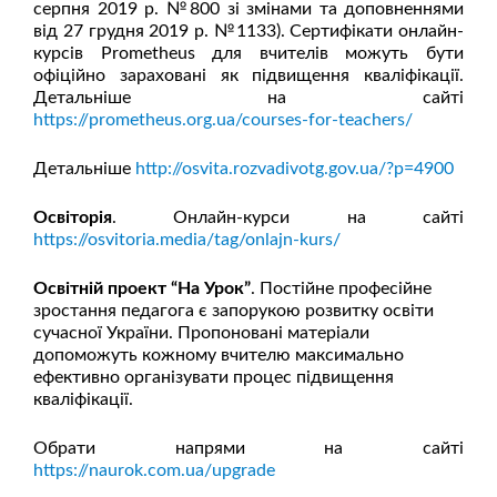
серпня 2019 р. №800 зі змінами та доповненнями
від 27 грудня 2019 р. №1133). Сертифікати онлайн-
курсів Prometheus для вчителів можуть бути
офіційно зараховані як підвищення кваліфікації.
Детальніше на сайті
https://prometheus.org.ua/courses-for-teachers/
Детальніше
http://osvita.rozvadivotg.gov.ua/?p=4900
Освіторія
. Онлайн-курси на сайті
https://osvitoria.media/tag/onlajn-kurs/
Освітній проект “На Урок”
. Постійне професійне
зростання педагога є запорукою розвитку освіти
сучасної України. Пропоновані матеріали
допоможуть кожному вчителю максимально
ефективно організувати процес підвищення
кваліфікації.
Обрати напрями на сайті
https://naurok.com.ua/upgrade