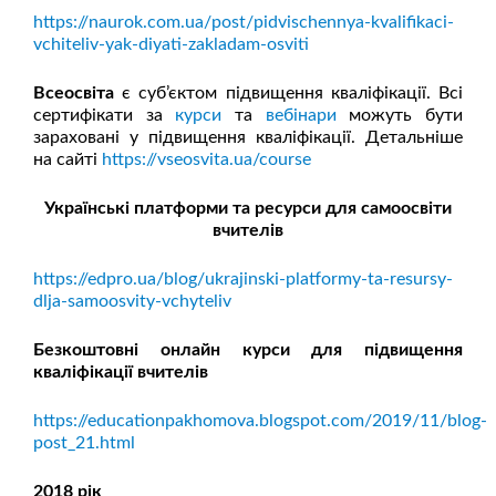
https://naurok.com.ua/post/pidvischennya-kvalifikaci-
vchiteliv-yak-diyati-zakladam-osviti
Всеосвіта
є суб’єктом підвищення кваліфікації. Всі
сертифікати за
курси
та
вебінари
можуть бути
зараховані у підвищення кваліфікації. Детальніше
на сайті
https://vseosvita.ua/course
Українські платформи та ресурси для самоосвіти
вчителів
https://edpro.ua/blog/ukrajinski-platformy-ta-resursy-
dlja-samoosvity-vchyteliv
Безкоштовні онлайн курси для підвищення
кваліфікації вчителів
https://educationpakhomova.blogspot.com/2019/11/blog-
post_21.html
2018 рік