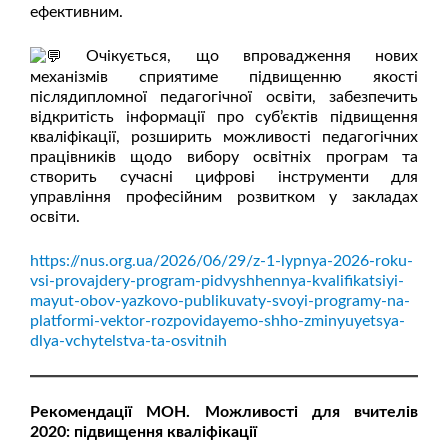
ефективним.
Очікується, що впровадження нових
механізмів сприятиме підвищенню якості
післядипломної педагогічної освіти, забезпечить
відкритість інформації про суб’єктів підвищення
кваліфікації, розширить можливості педагогічних
працівників щодо вибору освітніх програм та
створить сучасні цифрові інструменти для
управління професійним розвитком у закладах
освіти.
https://nus.org.ua/2026/06/29/z-1-lypnya-2026-roku-
vsi-provajdery-program-pidvyshhennya-kvalifikatsiyi-
mayut-obov-yazkovo-publikuvaty-svoyi-programy-na-
platformi-vektor-rozpovidayemo-shho-zminyuyetsya-
dlya-vchytelstva-ta-osvitnih
Рекомендації МОН. Можливості для вчителів
2020: підвищення кваліфікації