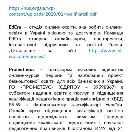
https://nus.org.ua/wp-
content/uploads/2020/01/kvalifikatsii.pdf
EdEra
— студія онлайн-освіти, яка робить онлайн-
освіту в Україні якісною та доступною. Команда
EdEra створює онлайн-курси, спецпроекти,
інтерактивні підручники та освітні блоги.
Детальніше на сайті
https://www.ed-
era.com/courses/
Рrometheus
– платформа масових відкритих
онлайн-курсів, перший та найбільший проект
безкоштовної освіти для всіх бажаючих в Україні.
ГО «ПРОМЕТЕУС» (ЄДРПОУ – 39598867) є
суб’єктом надання освітніх послуг з підвищення
кваліфікації педагогічних працівників згідно з КВЕД
85.59 в Національному класифікаторі України.
Онлайн-курси підвищення кваліфікації освітян
повністю відповідають вимогам Порядку
підвищення кваліфікації педагогічних і науково-
педагогічних працівників (Постанова КМУ від 21