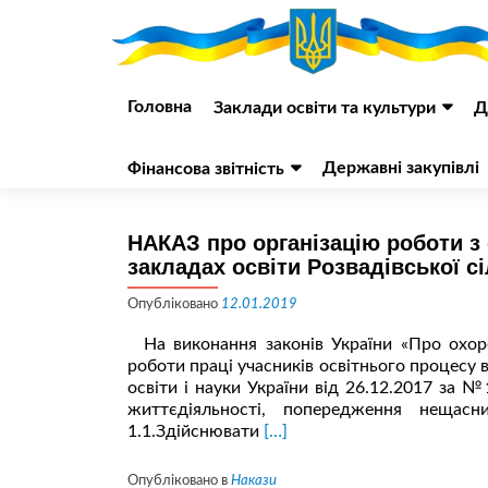
Перейти
до
Головна
Заклади освіти та культури
Д
вмісту
Державні закупівлі
Фінансова звітність
НАКАЗ про організацію роботи з 
закладах освіти Розвадівської сі
Опубліковано
12.01.2019
На виконання законів України «Про охоро
роботи праці учасників освітнього процесу 
освіти і науки України від 26.12.2017 за 
життєдіяльності, попередження неща
Читати
1.1.Здійснювати
[…]
більше
проНАКАЗ
Опубліковано в
Накази