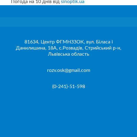
Погода на 10 днів від
sinoptik.ua
81634, Центр ФГМНЗЗОК, вул. Біласа і
Данилишина, 18А, с.Розвадів, Стрийський р-н,
Львівська область
rozv.osk@gmail.com
(0-241)-51-598