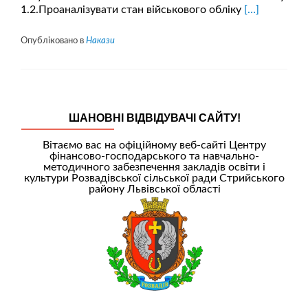
Читати
1.2.Проаналізувати стан військового обліку
[…]
більше
проНАКАЗ
Опубліковано в
Накази
про
організацію
військового
обліку
у
ШАНОВНІ ВІДВІДУВАЧІ САЙТУ!
закладах
освіти
Вітаємо вас на офіційному веб-сайті Центру
у
фінансово-господарського та навчально-
2019
методичного забезпечення закладів освіти і
році
культури Розвадівської сільської ради Стрийського
району Львівської області