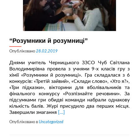
“Розумники й розумниці”
Опубліковано
28.02.2019
Днями учитель Черницького ЗЗСО Чуб Світлана
Володимирівна провела з учнями 9-х класів гру з
хімії «Розумники й розумниці». Гра складалася з 6
конкурсів: «Третій зайвий», «Склади слово», «Хто я?»,
«Три підказки», вікторини для вболівальників та
фінального конкурсу «Розпізнайте речовини». За
підсумками гри обидві команди набрали однакову
кількість балів. Журі присудило два перших місця.
Читати
Завершили змагання
[…]
більше
Опубліковано в
Uncategorized
про“Розумники
й
розумниці”