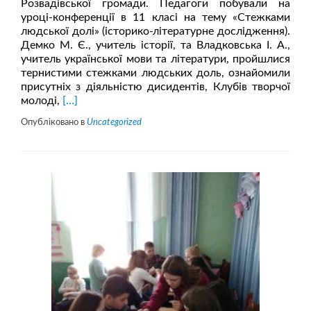
Розвадівської громади. Педагоги побували на
уроці-конференції в 11 класі на тему «Стежками
людської долі» (історико-літературне дослідження).
Демко М. Є., учитель історії, та Владковська І. А.,
учитель української мови та літератури, пройшлися
тернистими стежками людських доль, ознайомили
присутніх з діяльністю дисидентів, Клубів творчої
Читати
молоді,
[…]
більше
Опубліковано в
Uncategorized
проСемінар
учителів
суспільно-
гуманітарного
циклу
Розвадівської
громади