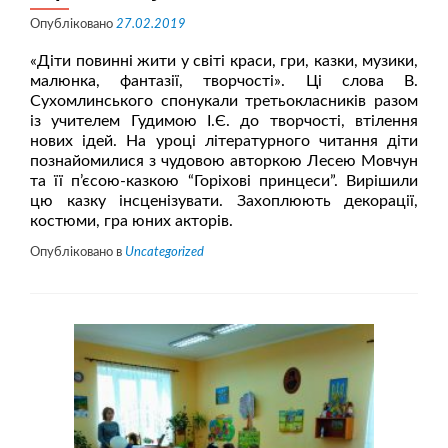
Опубліковано
27.02.2019
«Діти повинні жити у світі краси, гри, казки, музики,
малюнка, фантазії, творчості». Ці слова В.
Сухомлинського спонукали третьокласників разом
із учителем Гудимою І.Є. до творчості, втілення
нових ідей. На уроці літературного читання діти
познайомилися з чудовою авторкою Лесею Мовчун
та її п’єсою-казкою “Горіхові принцеси”. Вирішили
цю казку інсценізувати. Захоплюють декорації,
костюми, гра юних акторів.
Опубліковано в
Uncategorized