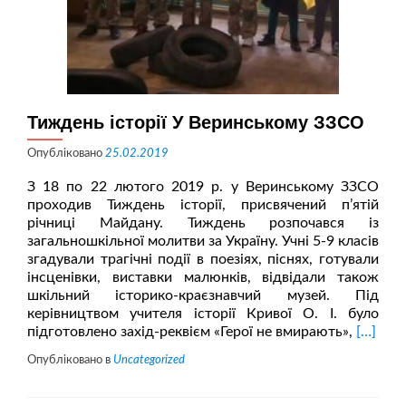
Тиждень історії У Веринському ЗЗСО
Опубліковано
25.02.2019
З 18 по 22 лютого 2019 р. у Веринському ЗЗСО
проходив Тиждень історії, присвячений п’ятій
річниці Майдану. Тиждень розпочався із
загальношкільної молитви за Україну. Учні 5-9 класів
згадували трагічні події в поезіях, піснях, готували
інсценівки, виставки малюнків, відвідали також
шкільний історико-краєзнавчий музей. Під
керівництвом учителя історії Кривої О. І. було
Читати
підготовлено захід-реквієм «Герої не вмирають»,
[…]
більше
Опубліковано в
Uncategorized
проТиж
історії
У