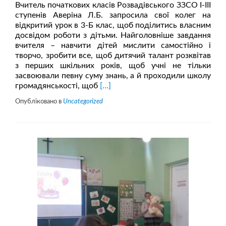
Вчитель початкових класів Розвадівського ЗЗСО І-ІІІ
ступенів Аверіна Л.Б. запросила свої колег на
відкритий урок в 3-Б клас, щоб поділитись власним
досвідом роботи з дітьми. Найголовніше завдання
вчителя – навчити дітей мислити самостійно і
творчо, зробити все, щоб дитячий талант розквітав
з перших шкільних років, щоб учні не тільки
засвоювали певну суму знань, а й проходили школу
Читати
громадянськості, щоб
[…]
більше
Опубліковано в
Uncategorized
проВідкритий
урок
в
3-
Б
класі