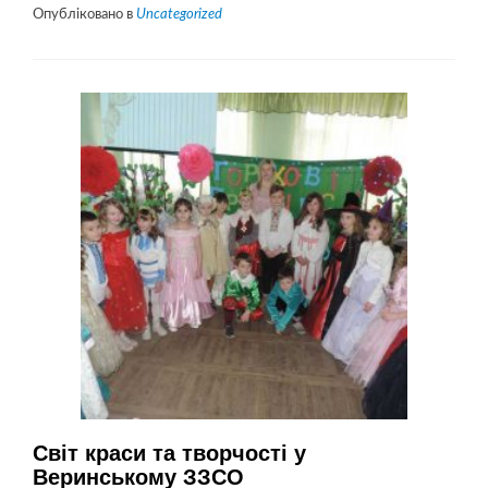
більше
Опубліковано в
Uncategorized
проЗустріч
з
культурними
діячами
Херсонщини
у
Розвадові
Світ краси та творчості у
Веринському ЗЗСО