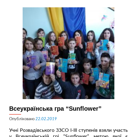
Всеукраїнська гра “Sunflower”
Опубліковано
22.02.2019
Учні Розвадівського ЗЗСО І-ІІІ ступенів взяли участь
у Всеукраїнській грі “Sunflower”, метою якої є