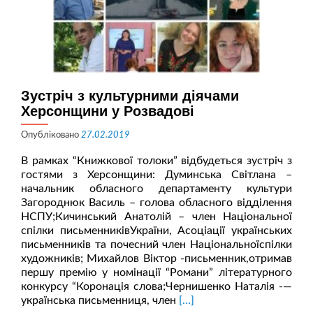
Зустріч з культурними діячами
Херсонщини у Розвадові
Опубліковано
27.02.2019
В рамках “Книжкової толоки” відбудеться зустріч з
гостями з Херсонщини: Думинська Світлана –
начальник обласного департаменту культури
Загороднюк Василь – голова обласного відділення
НСПУ;Кичинський Анатолій – член Національної
спілки письменниківУкраїни, Асоціації українських
письменників та почесний член Національноїспілки
художників; Михайлов Віктор -письменник,отримав
першу премію у номінації “Романи” літературного
конкурсу “Коронація слова;Чернишенко Наталія -—
Читати
українська письменниця, член
[…]