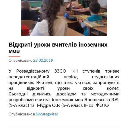
Відкриті уроки вчителів іноземних
мов
Опубліковано
22.02.2019
У Розвадівському ЗЗСО І-ІІІ ступенів триває
передатестаційний період педагогічних
працівників. Вчителі, що атестуються, запрошують
на відкриті уроки своїх колег.
Сьогодні ділились досвідом та методичними
розробками вчителі іноземних мов Ярошевська З.Є.
(1-А клас) та Мудра О.Р. (5-А клас). ІНШІ ФОТО
Опубліковано в
Uncategorized