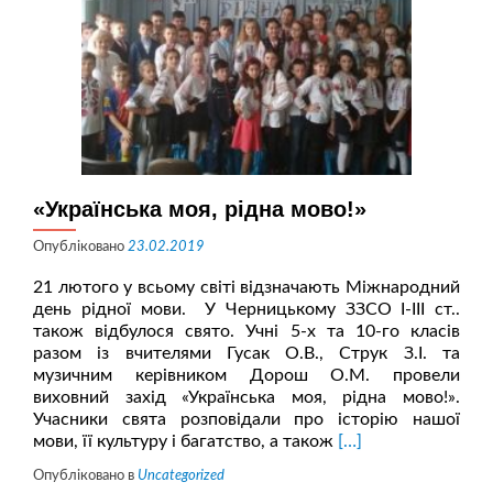
«Українська моя, рідна мово!»
Опубліковано
23.02.2019
21 лютого у всьому світі відзначають Міжнародний
день рідної мови. У Черницькому ЗЗСО І-ІІІ ст..
також відбулося свято. Учні 5-х та 10-го класів
разом із вчителями Гусак О.В., Струк З.І. та
музичним керівником Дорош О.М. провели
виховний захід «Українська моя, рідна мово!».
Учасники свята розповідали про історію нашої
Читати
мови, її культуру і багатство, а також
[…]
більше
Опубліковано в
Uncategorized
про«Українська