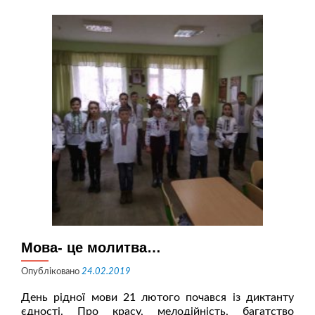
Веринс
ЗЗСО
Мова- це молитва…
Опубліковано
24.02.2019
День рідної мови 21 лютого почався із диктанту
єдності. Про красу, мелодійність, багатство