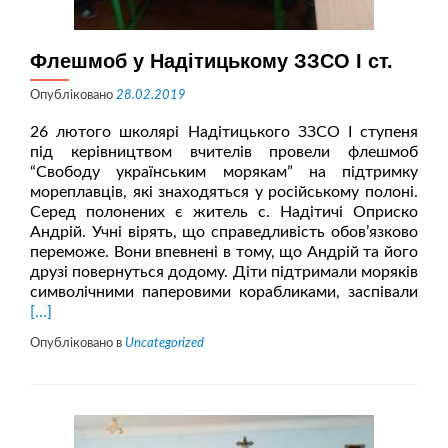
Флешмоб у Надітицькому ЗЗСО І ст.
Опубліковано
28.02.2019
26 лютого школярі Надітицького ЗЗСО І ступеня
під керівництвом вчителів провели флешмоб
“Свободу українським морякам” на підтримку
мореплавців, які знаходяться у російському полоні.
Серед полонених є житель с. Надітичі Оприско
Андрій. Учні вірять, що справедливість обов’язково
переможе. Вони впевнені в тому, що Андрій та його
друзі повернуться додому. Діти підтримали моряків
Чит
символічними паперовими корабликами, заспівали
біл
[…]
про
Опубліковано в
Uncategorized
у
Над
ЗЗ
І
ст.