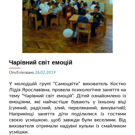
Чарівний світ емоцій
Опубліковано
26.02.2019
У молодшій групі “Самоцвіти” вихователь Костко
Лідія Ярославівна, провела психологічне заняття на
тему “Чарівний світ емоцій”. Дітей ознайомлено із
емоціями, які найчастіше бувають у їхньому віці
(сумний, радісний, злий, переляканий, винуватий);
Наприкінці заняття діти поділилися із гостями
своєю усмішкою, щоб завжди були веселими. Від
вихователя отримали надувні кульки із смайликом
усмішки.