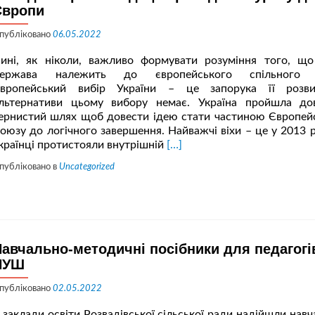
Європи
публіковано
06.05.2022
ині, як ніколи, важливо формувати розуміння того, щ
ержава належить до європейського спільного 
вропейський вибір України – це запорука її розви
льтернативи цьому вибору немає. Україна пройшла до
ернистий шлях щоб довести ідею стати частиною Європей
оюзу до логічного завершення. Найважчі віхи – це у 2013 р
Читати
країнці протистояли внутрішній
[…]
більше
публіковано в
Uncategorized
проМетодичні
рекомендації
проведення
уроку
до
дня
авчально-методичні посібники для педагогі
Європи
НУШ
публіковано
02.05.2022
 заклади освіти Розвадівської сільської ради надійшли навч