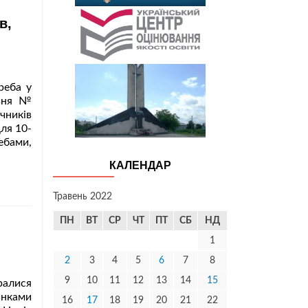
в,
реба у
авня №
учників
для 10-
ребами,
КАЛЕНДАР
Травень 2022
ПН
ВТ
СР
ЧТ
ПТ
СБ
НД
1
2
3
4
5
6
7
8
9
10
11
12
13
14
15
бралися
инками
16
17
18
19
20
21
22