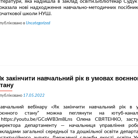
ітератури, яка надійшла в заклад освіти.Бібліотекар Судук
2023
оказала нові надходження навчально-методичних посібник
році
очаткової школи НУШ.
публіковано в
Uncategorized
к закінчити навчальний рік в умовах воєнно
тану
публіковано
17.05.2022
авчальний вебінару «Як закінчити навчальний рік в 
оєнного стану” можна пеглянути на ютуб-кан
ttps://youtu.be/GCoWB3m8Lns Олена СВЯТЕНКО, заст
иректора департаменту — начальниця управління роб
акладами загальної середньої та дошкільної освіти департ
нституційного аудиту Державної служби якості освіти Ук