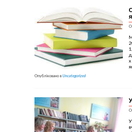
О
я
О
М
2
1
д
х
я
Опубліковано в
Uncategorized
У
О
У
в