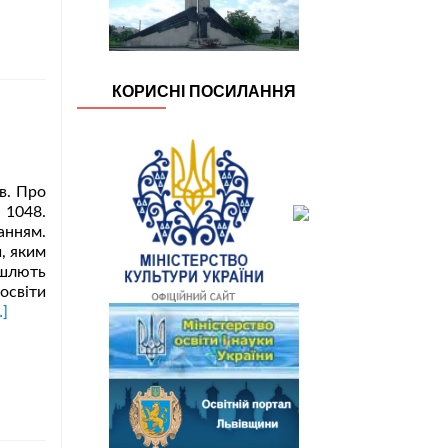
КОРИСНІ ПОСИЛАННЯ
в. Про
№1048.
анням.
, яким
ішлють
освіти
итати
…]
ільше
роВибір
ідручників
ля
ласу