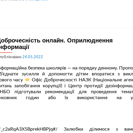
проЩодо
безпеки
в
ІСУО
Доброчесність онлайн. Оприлюднення
нформації
публіковано
24.05.2022
нформаційна безпека школярів — на порядку денному. Проп
б’єднати зусилля й допомогти дітям впоратися з вик
ового часу
Офіс Доброчесності НАЗК (Національне аген
итань запобігання корупції) і Центр протидії дезінформац
НБО підготували рекомендації для проведення тема
виховних годин або їх використання на ур
IkocYDgYf_c2aRqA3X5BprekHBPjq#/ Залюбки ділимося з 