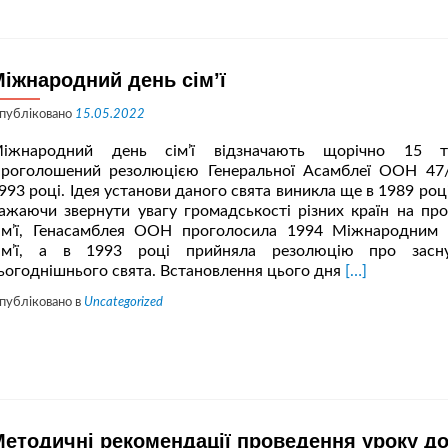
іжнародний день сім’ї
публіковано
15.05.2022
іжнародний день сім’ї відзначають щорічно 15 тр
роголошений резолюцією Генеральної Асамблеї ООН 47
993 році. Ідея установи даного свята виникла ще в 1989 роц
ажаючи звернути увагу громадськості різних країн на пр
ім’ї, Генасамблея ООН проголосила 1994 Міжнародним
ім’ї, а в 1993 році прийняла резолюцію про засну
Читати
ьогоднішнього свята. Встановлення цього дня
[…]
більше
публіковано в
Uncategorized
проМіжнарод
день
сім’ї
етодичні рекомендації проведення уроку д