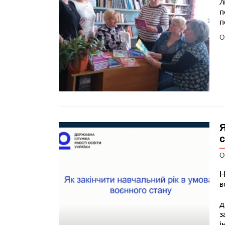
л
п
п
О
Я
с
О
Н
в
h
д
з
і