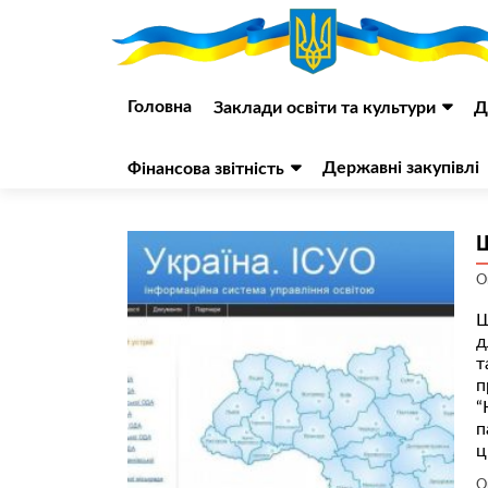
Перейти
до
Головна
Заклади освіти та культури
Д
вмісту
Державні закупівлі
Фінансова звітність
О
Ш
д
т
п
“
п
ц
О