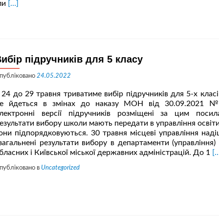
Читати
али
[…]
більше
проДоброчесність
онлайн.
Оприлюднення
інформації
ибір підручників для 5 класу
публіковано
24.05.2022
 24 до 29 травня триватиме вибір підручників для 5-х класі
е йдеться в змінах до наказу МОН від 30.09.2021 
лектронні версії підручників розміщені за цим посил
езультати вибору школи мають передати в управління освіти
они підпорядковуються. 30 травня місцеві управління над
загальнені результати вибору в департаменти (управління) 
Ч
бласних і Київської міської державних адміністрацій. До 1
[
б
публіковано в
Uncategorized
п
п
д
5
к