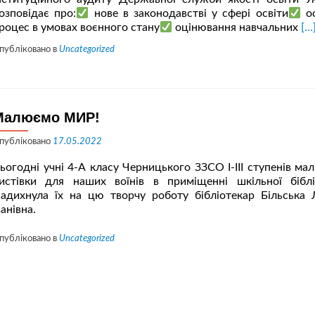
озповідає про:
нове в законодавстві у сфері освіти
ос
Чи
роцес в умовах воєнного стану
оцінювання навчальних
[…
бі
публіковано в
Uncategorized
пр
за
на
рі
в
Малюємо МИР!
ум
во
публіковано
17.05.2022
ст
ьогодні учні 4-А класу Черницького ЗЗСО І-ІІІ ступенів ма
истівки для наших воїнів в приміщенні шкільної біблі
адихнула їх на цю творчу роботу бібліотекар Більська
ванівна.
публіковано в
Uncategorized