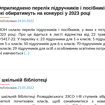
прилюднено перелік підручників і посібникі
кі обиратимуть на конкурсі у 2023 році
публіковано
24.05.2022
ОН склало перелік підручників і посібників, у яких є пот
023 році. Про це йдеться в листі відомства від 23 тр
/5417-22. У переліку є: 23 підручники для 1-х класів; 5 підр
ля 5-х класів; 50 підручників для 6-х класів; 70 підручників 
 класів; 29 підручників для осіб з особливими освітніми пот
Читати
кі навчаються
[…]
більше
проОприлюднено
перелік
підручників
і
 шкільній бібліотеці
посібників,
які
публіковано
23.05.2022
обиратимуть
на
 шкільній бібліотеці Розвадівського ЗЗСО І-ІІІ ступенів зі
конкурсі
чителі початкових класів, щоб ознайомитися з нов
у