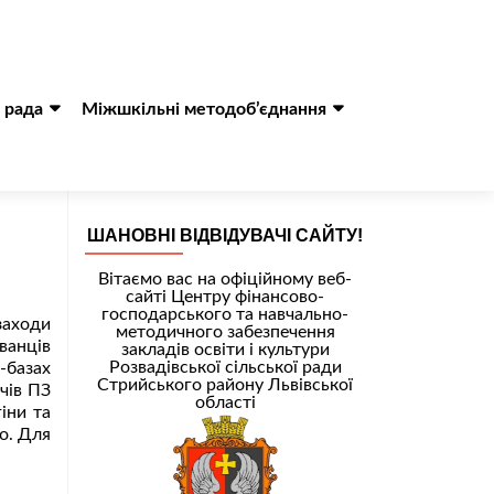
 рада
Міжшкільні методоб’єднання
ШАНОВНІ ВІДВІДУВАЧІ САЙТУ!
Вітаємо вас на офіційному веб-
сайті Центру фінансово-
господарського та навчально-
заходи
методичного забезпечення
ванців
закладів освіти і культури
Розвадівської сільської ради
-базах
Стрийського району Львівської
ачів ПЗ
області
іни та
о. Для