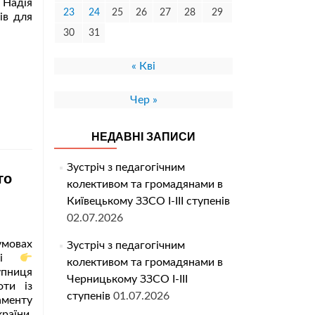
 Надія
23
24
25
26
27
28
29
ів для
30
31
« Кві
Чер »
НЕДАВНІ ЗАПИСИ
Зустріч з педагогічним
го
колективом та громадянами в
Київецькому ЗЗСО І-ІІІ ступенів
02.07.2026
умовах
Зустріч з педагогічним
алі
колективом та громадянами в
упниця
Черницькому ЗЗСО І-ІІІ
оти із
ступенів
01.07.2026
аменту
раїни,