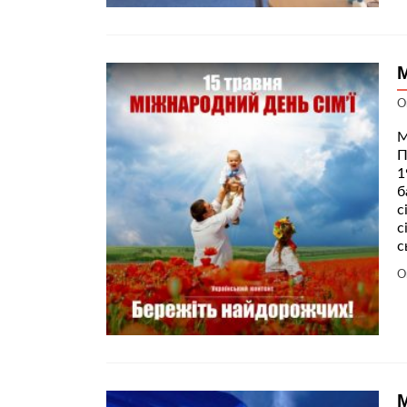
М
О
М
П
1
б
с
с
с
О
М