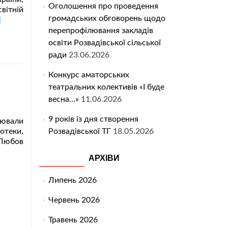
Оголошення про проведення
вітній
громадських обговорень щодо
тати
]
льше
перепрофілювання закладів
оЯк
освіти Розвадівської сільської
кінчити
ради
23.06.2026
вчальний
к
Конкурс аматорських
театральних колективів «І буде
овах
весна…»
11.06.2026
єнного
ану
9 років із дня створення
лювали
Розвадівської ТГ
18.05.2026
отеки.
 Любов
АРХІВИ
Липень 2026
Червень 2026
Травень 2026