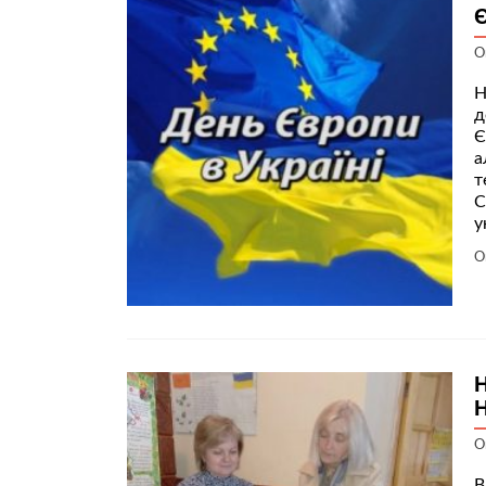
О
Н
д
Є
а
т
С
у
О
Н
О
В