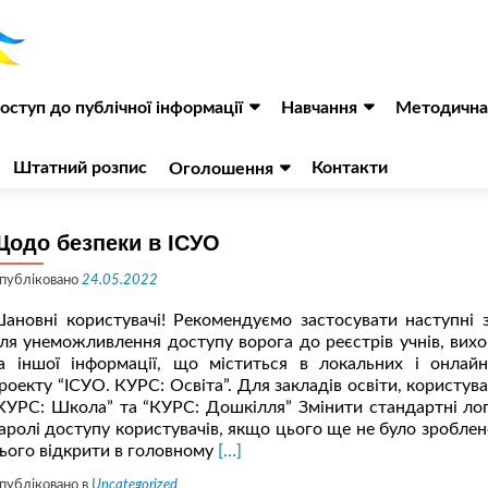
оступ до публічної інформації
Навчання
Методична
Штатний розпис
Контакти
Оголошення
Щодо безпеки в ІСУО
публіковано
24.05.2022
ановні користувачі! Рекомендуємо застосувати наступні 
ля унеможливлення доступу ворога до реєстрів учнів, вихо
а іншої інформації, що міститься в локальних і онлайн
роекту “ІСУО. КУРС: Освіта”. Для закладів освіти, користув
КУРС: Школа” та “КУРС: Дошкілля” Змінити стандартні лог
аролі доступу користувачів, якщо цього ще не було зроблен
Читати
ього відкрити в головному
[…]
більше
публіковано в
Uncategorized