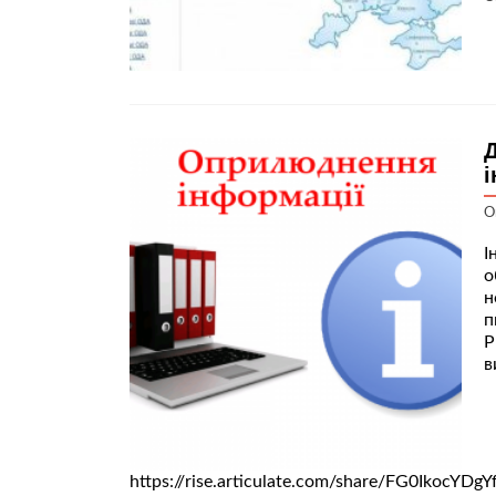
і
О
І
о
н
п
Р
https://rise.articulate.com/share/FG0