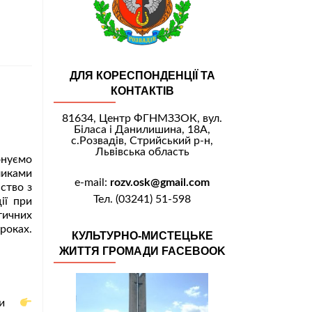
ДЛЯ КОРЕСПОНДЕНЦІЇ ТА
КОНТАКТІВ
81634, Центр ФГНМЗЗОК, вул.
Біласа і Данилишина, 18А,
с.Розвадів, Стрийський р-н,
Львівська область
онуємо
ликами
e-mail:
rozv.osk@gmail.com
ство з
Тел. (03241) 51-598
ії при
тичних
оках.
КУЛЬТУРНО-МИСТЕЦЬКЕ
ЖИТТЯ ГРОМАДИ FACEBOOK
вами