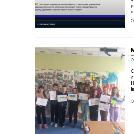
р
п
О
О
С
л
Н
І
О