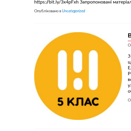
https://bit.ly/3x4pFxh Запропоновані матері
Опубліковано в
Uncategorized
В
О
З
ц
Е
Р
в
у
о
О