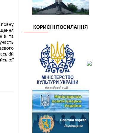
 повну
КОРИСНІ ПОСИЛАННЯ
іщення
нів та
участь
цевого
вській
Читати
йської
більше
проКонкурси
на
заміщення
вакантних
посад
директорів
ЗЗСО