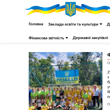
Перейти
до
Головна
Заклади освіти та культури
Д
вмісту
Державні закупівлі
Фінансова звітність
О
2
з
б
у
І
п
О