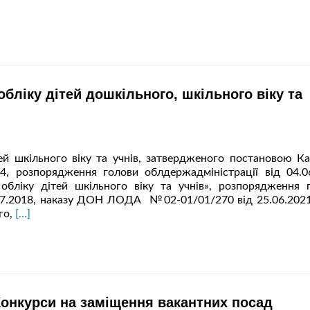
бліку дітей дошкільного, шкільного віку та
й шкільного віку та учнів, затвердженого постановою Ка
4, розпорядження голови облдержадміністрації від 04.0
бліку дітей шкільного віку та учнів», розпорядження 
4.07.2018, наказу ДОН ЛОДА №02-01/01/270 від 25.06.202
Читати
го,
[…]
більше
проНАКАЗ
про
організацію
ведення
обліку
онкурси на заміщення вакантних посад