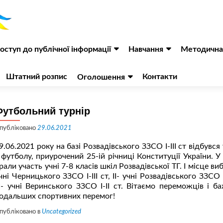
оступ до публічної інформації
Навчання
Методична
Штатний розпис
Контакти
Оголошення
Футбольний турнір
публіковано
29.06.2021
9.06.2021 року на базі Розвадівського ЗЗСО І-ІІІ ст відбувся
 футболу, приурочений 25-ій річниці Конституції України. У
рали участь учні 7-8 класів шкіл Розвадівської ТГ. І місце в
чні Черницького ЗЗСО І-ІІІ ст, ІІ- учні Розвадівського ЗЗСО І-
ІІ- учні Веринського ЗЗСО І-ІІ ст. Вітаємо переможців і б
одальших спортивних перемог!
публіковано в
Uncategorized