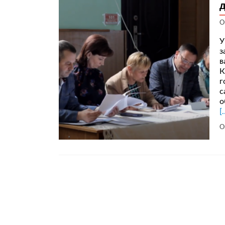
О
У
з
в
К
г
с
о
[
О