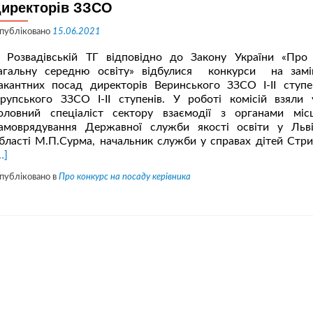
дітей
директорів ЗЗСО
дошкільного,
шкільного
публіковано
15.06.2021
віку
та
 Розвадівській ТГ відповідно до Закону України «Про
учнів
агальну середню освіту» відбулися конкурси на зам
акантних посад директорів Веринського ЗЗСО І-ІІ ступе
рупського ЗЗСО І-ІІ ступенів. У роботі комісій взяли 
оловний спеціаліст сектору взаємодії з органами міс
амоврядування Державної служби якості освіти у Льві
бласті М.П.Сурма, начальник служби у справах дітей Стри
…]
публіковано в
Про конкурс на посаду керівника