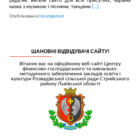
радісне, веселе свято для всіх присутніх; чарівна
Читати
казка з музикою і піснями, танцями
[…]
більше
Опубліковано в
Uncategorized
проНоворічна
вистава
ШАНОВНІ ВІДВІДУВАЧІ САЙТУ!
Вітаємо вас на офіційному веб-сайті Центру
фінансово-господарського та навчально-
методичного забезпечення закладів освіти і
культури Розвадівської сільської ради Стрийського
району Львівської області