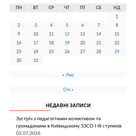
ПН
ВТ
СР
ЧТ
ПТ
СБ
НД
1
2
3
4
5
6
7
8
9
10
11
12
13
14
15
16
17
18
19
20
21
22
23
24
25
26
27
28
29
30
31
« Лис
Січ »
НЕДАВНІ ЗАПИСИ
Зустріч з педагогічним колективом та
громадянами в Київецькому ЗЗСО І-ІІІ ступенів
02.07.2026