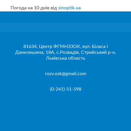
Погода на 10 днів від
sinoptik.ua
81634, Центр ФГМНЗЗОК, вул. Біласа і
Данилишина, 18А, с.Розвадів, Стрийський р-н,
Львівська область
rozv.osk@gmail.com
(0-241)-51-598