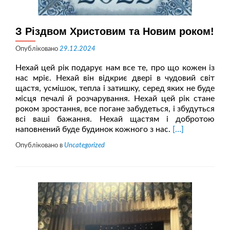
З Різдвом Христовим та Новим роком!
Опубліковано
29.12.2024
Нехай цей рік подарує нам все те, про що кожен із
нас мріє. Нехай він відкриє двері в чудовий світ
щастя, усмішок, тепла і затишку, серед яких не буде
місця печалі й розчарування. Нехай цей рік стане
роком зростання, все погане забудеться, і збудуться
всі ваші бажання. Нехай щастям і добротою
Читати
наповнений буде будинок кожного з нас.
[…]
більше
Опубліковано в
Uncategorized
проЗ
Різдвом
Христовим
та
Новим
роком!