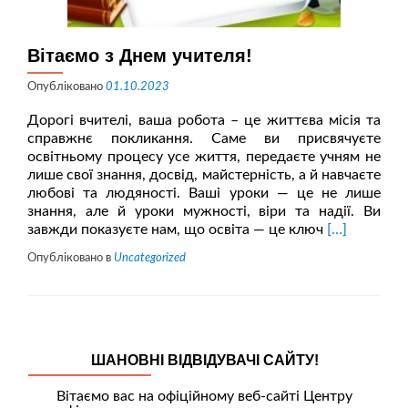
Вітаємо з Днем учителя!
Опубліковано
01.10.2023
Дорогі вчителі, ваша робота – це життєва місія та
справжнє покликання. Саме ви присвячуєте
освітньому процесу усе життя, передаєте учням не
лише свої знання, досвід, майстерність, а й навчаєте
любові та людяності. Ваші уроки — це не лише
знання, але й уроки мужності, віри та надії. Ви
Читати
завжди показуєте нам, що освіта — це ключ
[…]
більше
Опубліковано в
Uncategorized
проВітаємо
з
Днем
учителя!
ШАНОВНІ ВІДВІДУВАЧІ САЙТУ!
Вітаємо вас на офіційному веб-сайті Центру