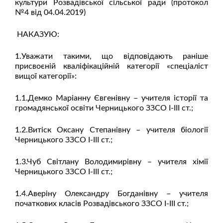
культури Розвадівської сільської ради (протокол
№4 від 04.04.2019)
НАКАЗУЮ:
1.Уважати такими, що відповідають раніше
присвоєній кваліфікаційній категорії «спеціаліст
вищої категорії»:
1.1.Демко Маріанну Євгенівну – учителя історії та
громадянської освіти Черницького ЗЗСО І-ІІІ ст.;
1.2.Витіск Оксану Степанівну – учителя біології
Черницького ЗЗСО І-ІІІ ст.;
1.3.Чуб Світлану Володимирівну – учителя хімії
Черницького ЗЗСО І-ІІІ ст.;
1.4.Аверіну Олександру Богданівну – учителя
початкових класів Розвадівського ЗЗСО І-ІІІ ст.;