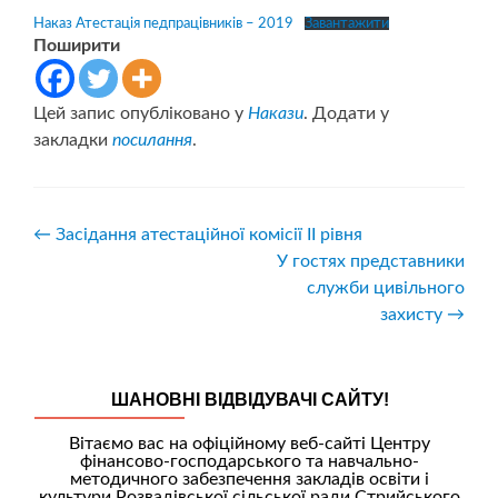
Наказ Атестація педпрацівників – 2019
Завантажити
Поширити
Цей запис опубліковано у
Накази
. Додати у
закладки
посилання
.
Навігація
←
Засідання атестаційної комісії ІІ рівня
У гостях представники
записів
служби цивільного
захисту
→
ШАНОВНІ ВІДВІДУВАЧІ САЙТУ!
Вітаємо вас на офіційному веб-сайті Центру
фінансово-господарського та навчально-
методичного забезпечення закладів освіти і
культури Розвадівської сільської ради Стрийського