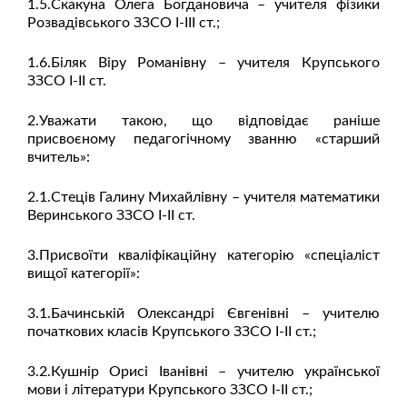
1.5.Скакуна Олега Богдановича – учителя фізики
Розвадівського ЗЗСО І-ІІІ ст.;
1.6.Біляк Віру Романівну – учителя Крупського
ЗЗСО І-ІІ ст.
2.Уважати такою, що відповідає раніше
присвоєному педагогічному званню «старший
вчитель»:
2.1.Стеців Галину Михайлівну – учителя математики
Веринського ЗЗСО І-ІІ ст.
3.Присвоїти кваліфікаційну категорію «спеціаліст
вищої категорії»:
3.1.Бачинській Олександрі Євгенівні – учителю
початкових класів Крупського ЗЗСО І-ІІ ст.;
3.2.Кушнір Орисі Іванівні – учителю української
мови і літератури Крупського ЗЗСО І-ІІ ст.;