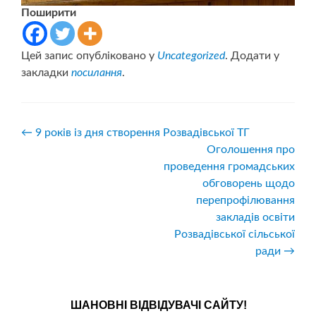
Поширити
Цей запис опубліковано у
Uncategorized
. Додати у
закладки
посилання
.
Навігація
←
9 років із дня створення Розвадівської ТГ
Оголошення про
записів
проведення громадських
обговорень щодо
перепрофілювання
закладів освіти
Розвадівської сільської
ради
→
ШАНОВНІ ВІДВІДУВАЧІ САЙТУ!