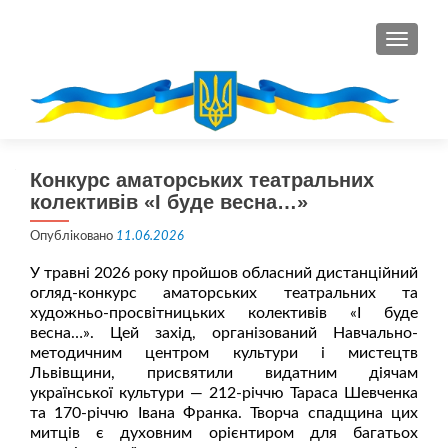
ПЕРЕМ
Конкурс аматорських театральних
колективів «І буде весна…»
Опубліковано
11.06.2026
У травні 2026 року пройшов обласний дистанційний
огляд-конкурс аматорських театральних та
художньо-просвітницьких колективів «І буде
весна…». Цей захід, організований Навчально-
методичним центром культури і мистецтв
Львівщини, присвятили видатним діячам
української культури — 212-річчю Тараса Шевченка
та 170-річчю Івана Франка. Творча спадщина цих
митців є духовним орієнтиром для багатьох