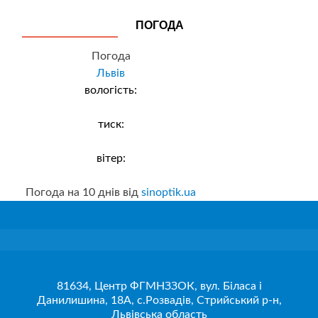
ПОГОДА
Погода
Львів
вологість:
тиск:
вітер:
Погода на 10 днів від
sinoptik.ua
81634, Центр ФГМНЗЗОК, вул. Біласа і
Данилишина, 18А, с.Розвадів, Стрийський р-н,
Львівська область