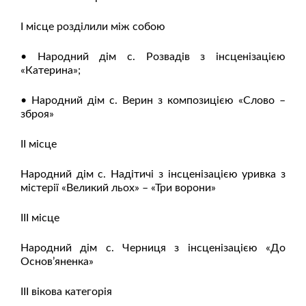
І місце розділили між собою
• Народний дім с. Розвадів з інсценізацією
«Катерина»;
• Народний дім с. Верин з композицією «Слово –
зброя»
ІІ місце
Народний дім с. Надітичі з інсценізацією уривка з
містерії «Великий льох» – «Три ворони»
ІІІ місце
Народний дім с. Черниця з інсценізацією «До
Основ’яненка»
ІІІ вікова категорія