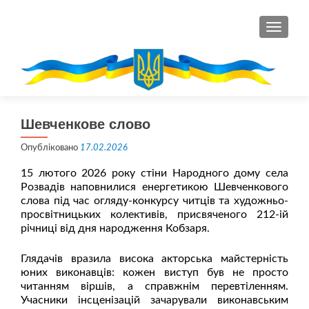
ПЕРЕМ
Шевченкове слово
Опубліковано
17.02.2026
15 лютого 2026 року стіни Народного дому села
Розвадів наповнилися енергетикою Шевченкового
слова під час огляду-конкурсу читців та художньо-
просвітницьких колективів, присвяченого 212-ій
річниці від дня народження Кобзаря.
Глядачів вразила висока акторська майстерність
юних виконавців: кожен виступ був не просто
читанням віршів, а справжнім перевтіленням.
Учасники інсценізацій зачарували виконавським