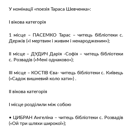
У номінації «поезія Тараса Шевченка»:
І вікова категорія
1 місце – ПАСЕМКО Тарас – читець бібліотеки с.
Держів («І мертвим і живим і ненародженим»);
ІІ місце – ДУДИЧ Дарія -Софія – читець бібліотеки
с. Розвадів («Мені однаково»);
ІІІ місце – КОСТІВ Єва- читець бібліотеки с. Київець
(«Садок вишневий коло хати») .
ІІ вікова категорія
І місце розділили між собою
• ЦИБРАН Ангеліна – читець бібліотеки с. Розвадів
(«Ой три шляхи широкої»);