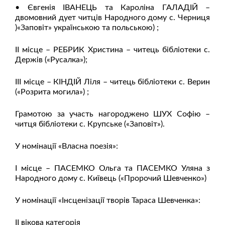
• Євгенія ІВАНЕЦЬ та Кароліна ГАЛАДІЙ –
двомовний дует читців Народного дому с. Черниця
)«Заповіт» українською та польською) ;
ІІ місце – РЕБРИК Христина – читець бібліотеки с.
Держів («Русалка»);
ІІІ місце – КІНДІЙ Ліля – читець бібліотеки с. Верин
(«Розрита могила») ;
Грамотою за участь нагороджено ШУХ Софію –
читця бібліотеки с. Крупське («Заповіт»).
У номінації «Власна поезія»:
І місце – ПАСЕМКО Ольга та ПАСЕМКО Уляна з
Народного дому с. Київець («Пророчий Шевченко»)
У номінації «Інсценізації творів Тараса Шевченка»:
ІІ вікова категорія