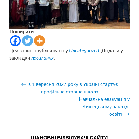
Поширити
Цей запис опубліковано у
Uncategorized
. Додати у
закладки
посилання
.
Навігація
←
Із 1 вересня 2027 року в Україні стартує
профільна старша школа
записів
Навчальна евакуація у
Київецькому закладі
освіти
→
ШАНОВНІ ВІДВІДУВАЧІ САЙТУ!