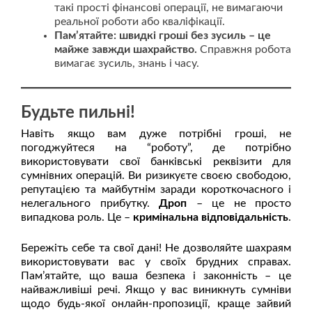
такі прості фінансові операції, не вимагаючи
реальної роботи або кваліфікації.
Пам’ятайте: швидкі гроші без зусиль – це
майже завжди шахрайство.
Справжня робота
вимагає зусиль, знань і часу.
Будьте пильні!
Навіть якщо вам дуже потрібні гроші, не
погоджуйтеся на “роботу”, де потрібно
використовувати свої банківські реквізити для
сумнівних операцій. Ви ризикуєте своєю свободою,
репутацією та майбутнім заради короткочасного і
нелегального прибутку.
Дроп
– це не просто
випадкова роль. Це –
кримінальна відповідальність
.
Бережіть себе та свої дані! Не дозволяйте шахраям
використовувати вас у своїх брудних справах.
Пам’ятайте, що ваша безпека і законність – це
найважливіші речі. Якщо у вас виникнуть сумніви
щодо будь-якої онлайн-пропозиції, краще зайвий