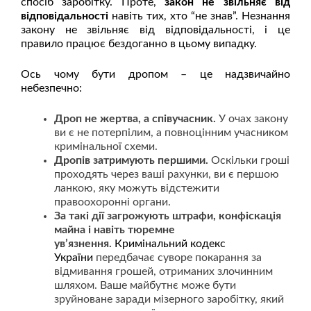
спосіб заробітку. Проте,
закон не звільняє від
відповідальності
навіть тих, хто “не знав”. Незнання
закону не звільняє від відповідальності, і це
правило працює бездоганно в цьому випадку.
Ось чому бути дропом – це надзвичайно
небезпечно:
Дроп не жертва, а співучасник.
У очах закону
ви є не потерпілим, а повноцінним учасником
кримінальної схеми.
Дропів затримують першими.
Оскільки гроші
проходять через ваші рахунки, ви є першою
ланкою, яку можуть відстежити
правоохоронні органи.
За такі дії загрожують штрафи, конфіскація
майна і навіть тюремне
ув’язнення.
Кримінальний кодекс
України
передбачає суворе покарання за
відмивання грошей, отриманих злочинним
шляхом. Ваше майбутнє може бути
зруйноване заради мізерного заробітку, який