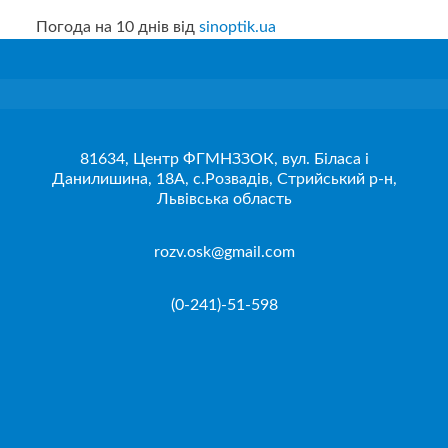
Погода на 10 днів від
sinoptik.ua
81634, Центр ФГМНЗЗОК, вул. Біласа і
Данилишина, 18А, с.Розвадів, Стрийський р-н,
Львівська область
rozv.osk@gmail.com
(0-241)-51-598