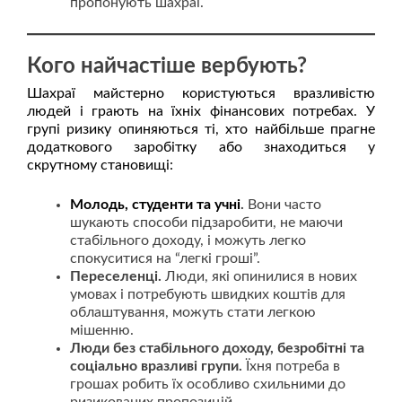
пропонують шахраї.
Кого найчастіше вербують?
Шахраї майстерно користуються вразливістю
людей і грають на їхніх фінансових потребах. У
групі ризику опиняються ті, хто найбільше прагне
додаткового заробітку або знаходиться у
скрутному становищі:
Молодь, студенти та учні
.
Вони часто
шукають способи підзаробити, не маючи
стабільного доходу, і можуть легко
спокуситися на “легкі гроші”.
Переселенці.
Люди, які опинилися в нових
умовах і потребують швидких коштів для
облаштування, можуть стати легкою
мішенню.
Люди без стабільного доходу, безробітні та
соціально вразливі групи.
Їхня потреба в
грошах робить їх особливо схильними до