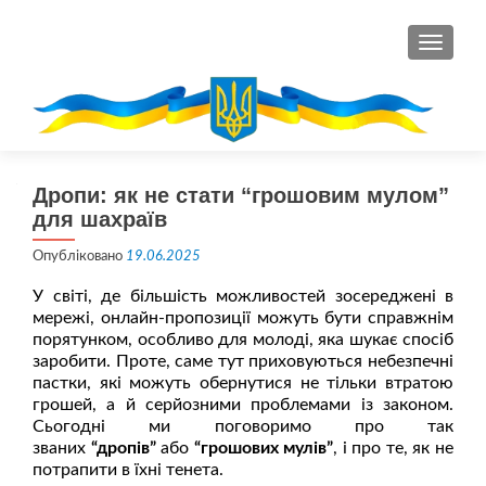
ПЕРЕМ
Дропи: як не стати “грошовим мулом”
для шахраїв
Опубліковано
19.06.2025
У світі, де більшість можливостей зосереджені в
мережі, онлайн-пропозиції можуть бути справжнім
порятунком, особливо для молоді, яка шукає спосіб
заробити. Проте, саме тут приховуються небезпечні
пастки, які можуть обернутися не тільки втратою
грошей, а й серйозними проблемами із законом.
Сьогодні ми поговоримо про так
званих
“дропів”
або
“грошових мулів”
, і про те, як не
потрапити в їхні тенета.