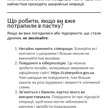
найчастіше проходять шахрайські операції.
Що робити, якщо ви вже
потрапили в пастку?
Якщо ви вже погодилися або підозрюєте, що стали
дропом,
не зволікайте
:
Негайно припиніть співпрацю.
Блокуйте всі
контакти з шахраями і більше ніколи не
виконуйте їхні вказівки.
Повідомте в кіберполіцію.
Це можна
зробити онлайн, залишивши звернення на
офіційному сайті:
https://cyberpolice.gov.ua
.
Чим швидше ви повідомите, тим більше
шансів на розслідування і викриття злочинної
схеми.
Зв’яжіться з банком, картку якого ви
використовували.
Повідомте їм про підозрілі
операції, щоб вони могли заблокувати
рахунок і запобігти подальшому