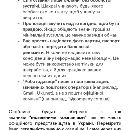
Спілкування лише онлайн, без особистої
зустрічі.
Шахраї уникають будь-якого
особистого контакту, щоб уникнути
викриття.
Пропозиція звучить надто вигідно, щоб бути
правдою.
Якщо обіцяють значні гроші за
мінімальні зусилля, це майже завжди обман.
Вас просять надіслати фото картки, паспорт
або навіть передати банківські
реквізити.
Ніколи не надавайте таку
конфіденційну інформацію незнайомцям. Це
може бути використано не тільки для
шахрайства, а й для крадіжки ваших
персональних даних.
“Роботодавець” пише з поштових адрес
звичайних поштових операторів
(наприклад,
Gmail, Ukr.net), а не з пошти офіційної
компанії (наприклад, *@company.com.ua).
Особливо будьте обережні з так
званими
“іноземними компаніями”
, які не мають
офіційного представництва в Україні. Перевірити
їхню легальність значно складніше, і саме через них