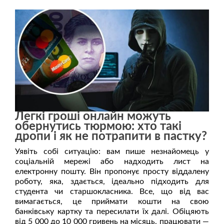
Легкі гроші онлайн можуть
обернутись тюрмою: хто такі
дропи і як не потрапити в пастку?
Уявіть собі ситуацію: вам пише незнайомець у
соціальній мережі або надходить лист на
електронну пошту. Він пропонує просту віддалену
роботу, яка, здається, ідеально підходить для
студента чи старшокласника. Все, що від вас
вимагається, це приймати кошти на свою
банківську картку та пересилати їх далі. Обіцяють
від 5 000 до 10 000 гривень на місяць, працювати —