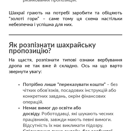
ризикованих пропозицій.
Шахраї грають на потребі заробити та обіцяють
“золоті гори” – саме тому ця схема настільки
небезпечна і успішна для них.
Як розпізнати шахрайську
пропозицію?
На щастя, розпізнати типові ознаки вербування
дропа не так вже й складно. Ось на що варто
звернути увагу:
Потрібно лише “переказувати кошти”
– без
чітких обов’язків, посадових інструкцій або
конкретних завдань, окрім фінансових
операцій.
Немає вимог до освіти або
досвіду.
Роботодавці, які шукають чесних
працівників, завжди мають певні вимоги.
Відсутність їх має викликати підозру.