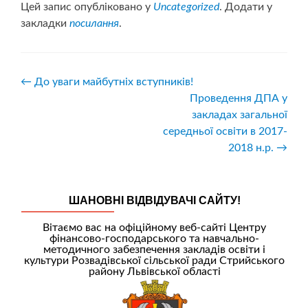
Цей запис опубліковано у
Uncategorized
. Додати у
закладки
посилання
.
Навігація
←
До уваги майбутніх вступників!
Проведення ДПА у
записів
закладах загальної
середньої освіти в 2017-
2018 н.р.
→
ШАНОВНІ ВІДВІДУВАЧІ САЙТУ!
Вітаємо вас на офіційному веб-сайті Центру
фінансово-господарського та навчально-
методичного забезпечення закладів освіти і
культури Розвадівської сільської ради Стрийського
району Львівської області