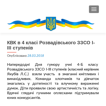
ПЕРЕМ
КВК в 4 класі Розвадівського ЗЗСО І-
ІІІ ступенів
Опубліковано
28.03.2018
Напередодні Дня гумору учні 4-Б класу
Розвадівського ЗЗСО І-ІІІ ступенів (класний керівник
Якубів Л.С.) взяли участь в змаганні кмітливих і
винахідливих. Команда хлопчиків та дівчаток
змагались у дотепності та влучному вираженні
думок. Діти проявили свою артистичність та логіку.
Вдячні глядачі гучними оплесками підтримували
юних конкурсантів.