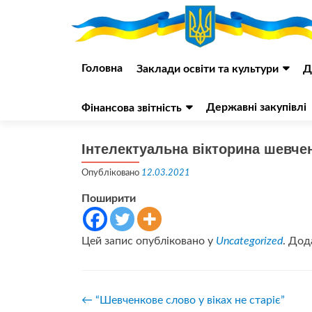
Перейти
до
Головна
Заклади освіти та культури
Д
вмісту
Державні закупівлі
Фінансова звітність
Інтелектуальна вікторина шевче
Опубліковано
12.03.2021
Поширити
Цей запис опубліковано у
Uncategorized
. Дод
Навігація
←
“Шевченкове слово у віках не старіє”