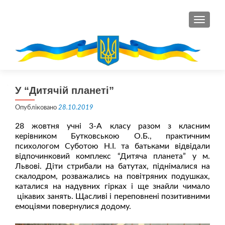
ПЕРЕМ
У “Дитячій планеті”
Опубліковано
28.10.2019
28 жовтня учні 3-А класу разом з класним
керівником Бутковською О.Б., практичним
психологом Суботою Н.І. та батьками відвідали
відпочинковий комплекс “Дитяча планета” у м.
Львові. Діти стрибали на батутах, піднімалися на
скалодром, розважались на повітряних подушках,
каталися на надувних гірках і ще знайли чимало
цікавих занять. Щасливі і переповнені позитивними
емоціями повернулися додому.