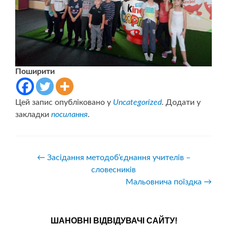
Поширити
Цей запис опубліковано у
Uncategorized
. Додати у
закладки
посилання
.
Навігація
←
Засідання методоб’єднання учителів –
словесників
записів
Мальовнича поїздка
→
ШАНОВНІ ВІДВІДУВАЧІ САЙТУ!