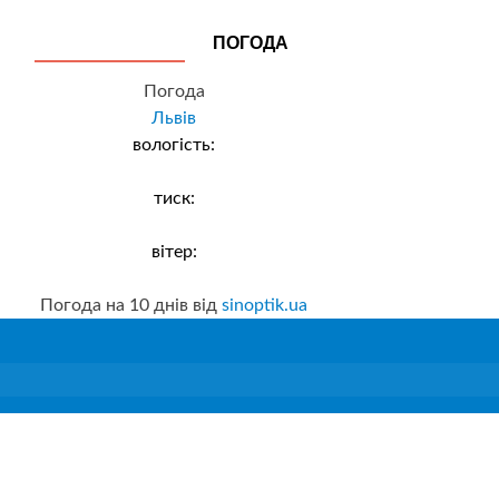
ПОГОДА
Погода
Львів
вологість:
тиск:
вітер:
Погода на 10 днів від
sinoptik.ua
81634, Центр ФГМНЗЗОК, вул. Біласа і
Данилишина, 18А, с.Розвадів, Стрийський р-н,
Львівська область