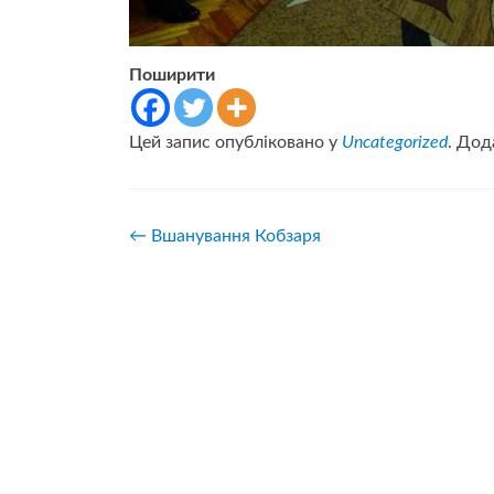
Поширити
Цей запис опубліковано у
Uncategorized
. Дод
Навігація
←
Вшанування Кобзаря
записів