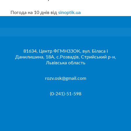
Погода на 10 днів від
sinoptik.ua
81634, Центр ФГМНЗЗОК, вул. Біласа і
Данилишина, 18А, с.Розвадів, Стрийський р-н,
Львівська область
rozv.osk@gmail.com
(0-241)-51-598