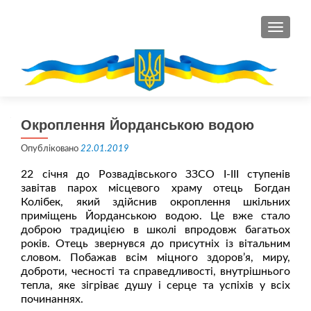
ПЕРЕМ
Окроплення Йорданською водою
Опубліковано
22.01.2019
22 січня до Розвадівського ЗЗСО І-ІІІ ступенів
завітав парох місцевого храму отець Богдан
Колібек, який здійснив окроплення шкільних
приміщень Йорданською водою. Це вже стало
доброю традицією в школі впродовж багатьох
років. Отець звернувся до присутніх із вітальним
словом. Побажав всім міцного здоров’я, миру,
доброти, чесності та справедливості, внутрішнього
тепла, яке зігріває душу і серце та успіхів у всіх
починаннях.