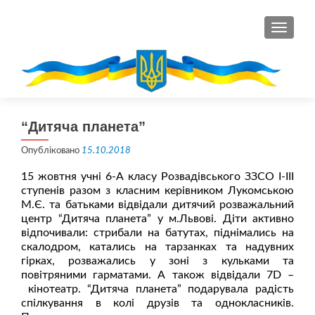
ПЕРЕМ
“Дитяча планета”
Опубліковано
15.10.2018
15 жовтня учні 6-А класу Розвадівського ЗЗСО І-ІІІ
ступенів разом з класним керівником Лукомською
М.Є. та батьками відвідали дитячий розважальний
центр “Дитяча планета” у м.Львові. Діти активно
відпочивали: стрибали на батутах, піднімались на
скалодром, катались на тарзанках та надувних
гірках, розважались у зоні з кульками та
повітряними гарматами. А також відвідали 7D –
кінотеатр. “Дитяча планета” подарувала радість
спілкування в колі друзів та однокласників.