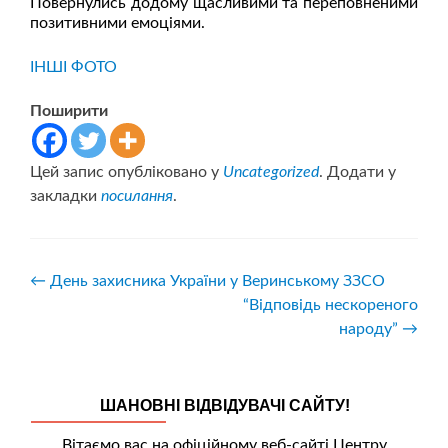
Повернулись додому щасливими та переповненими
позитивними емоціями.
ІНШІ ФОТО
Поширити
Цей запис опубліковано у
Uncategorized
. Додати у
закладки
посилання
.
Навігація
←
День захисника України у Веринському ЗЗСО
“Відповідь нескореного
записів
народу”
→
ШАНОВНІ ВІДВІДУВАЧІ САЙТУ!
Вітаємо вас на офіційному веб-сайті Центру