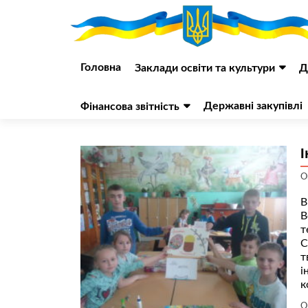
Перейти
до
Головна
Заклади освіти та культури
Д
вмісту
Державні закупівлі
Фінансова звітність
І
О
В
В
т
С
т
і
к
О