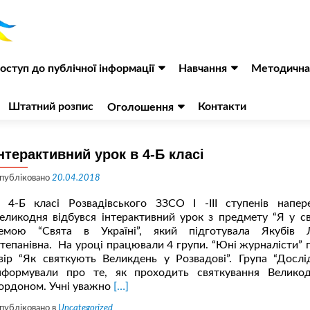
оступ до публічної інформації
Навчання
Методична
Штатний розпис
Контакти
Оголошення
нтерактивний урок в 4-Б класі
публіковано
20.04.2018
 4-Б класі Розвадівського ЗЗСО І -ІІІ ступенів напер
еликодня відбувся інтерактивний урок з предмету “Я у сві
емою “Свята в Україні”, який підготувала Якубів 
тепанівна. На уроці працювали 4 групи. “Юні журналісти” 
вір “Як святкують Великдень у Розвадові”. Група “Дослі
нформували про те, як проходить святкування Велико
Читати
ордоном. Учні уважно
[…]
більше
публіковано в
Uncategorized