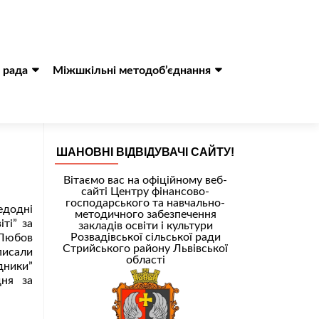
 рада
Міжшкільні методоб’єднання
ШАНОВНІ ВІДВІДУВАЧІ САЙТУ!
Вітаємо вас на офіційному веб-
сайті Центру фінансово-
господарського та навчально-
едодні
методичного забезпечення
ті” за
закладів освіти і культури
Розвадівської сільської ради
Любов
Стрийського району Львівської
писали
області
дники”
дня за